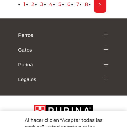
Página actual
Página
Página
Página
Página
Página
Página
Página
Última pági
1
2
3
4
5
6
7
8
>
Menú Footer Purina
Perros
Gatos
Purina
Legales
Al hacer clic en “Aceptar todas las
cookies”, usted acepta que las