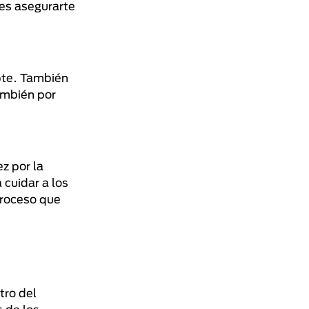
des asegurarte
pte. También
ambién por
z por la
 cuidar a los
proceso que
tro del