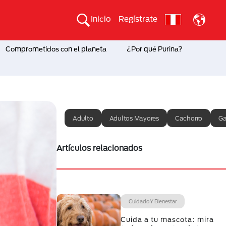
Inicio
Regístrate
Comprometidos con el planeta
¿Por qué Purina?
Adulto
Adultos Mayores
Cachorro
Ga
Artículos relacionados
Cuidado Y Bienestar
Cuida a tu mascota: mira