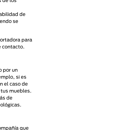
 de los
abilidad de
iendo se
portadora para
e contacto.
o por un
emplo, si es
n el caso de
e tus muebles.
más de
iológicas.
 compañía que