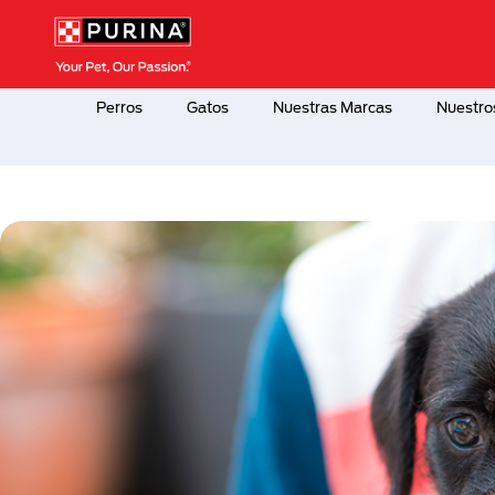
Pasar al contenido principal
Menú Secundario Purina
Menú Principal Purina
Perros
Gatos
Nuestras Marcas
Nuestro