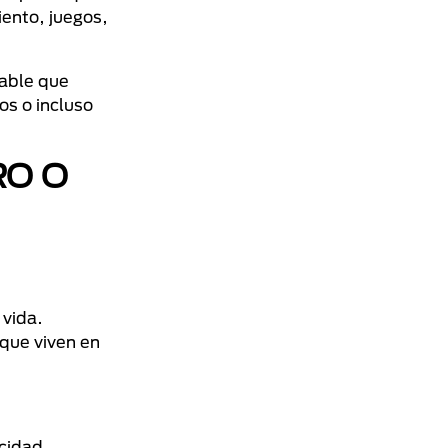
iento, juegos,
bable que
os o incluso
RO O
 vida.
 que viven en
icidad.