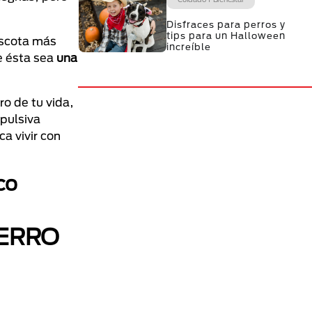
Disfraces para perros y
tips para un Halloween
ascota más
increíble
e ésta sea
una
o de tu vida,
pulsiva
a vivir con
co
PERRO