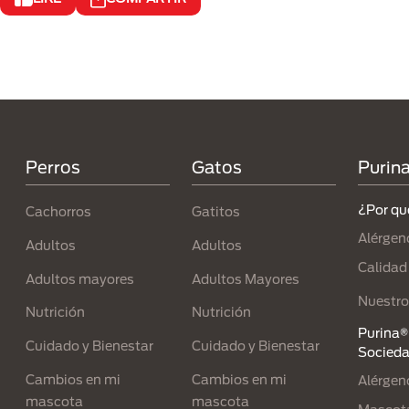
Menú Footer Purina
Perros
Gatos
Purin
¿Por qu
Cachorros
Gatitos
Alérgen
Adultos
Adultos
Calidad
Adultos mayores
Adultos Mayores
Nuestro
Nutrición
Nutrición
Purina® 
Cuidado y Bienestar
Cuidado y Bienestar
Socied
Cambios en mi
Cambios en mi
Alérgen
mascota
mascota