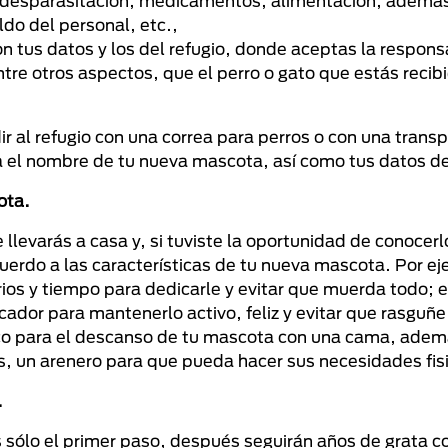
, desparasitación, medicamentos, alimentación, además
ldo del personal, etc.,
n tus datos y los del refugio, donde aceptas la respons
tre otros aspectos, que el perro o gato que estás recib
 al refugio con una correa para perros o con una trans
a el nombre de tu nueva mascota, así como tus datos d
ota.
llevarás a casa y, si tuviste la oportunidad de conocerl
erdo a las características de tu nueva mascota. Por ej
ios y tiempo para dedicarle y evitar que muerda todo; e
scador para mantenerlo activo, feliz y evitar que rasguñ
fico para el descanso de tu mascota con una cama, ade
os, un arenero para que pueda hacer sus necesidades fis
.
es sólo el primer paso, después seguirán años de grata