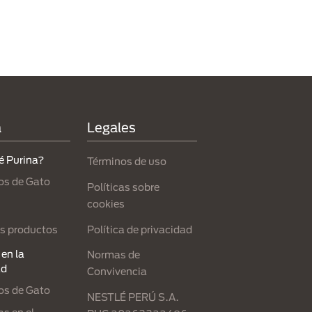
a
Legales
é Purina?
Términos de uso
os de Gato
Políticas sobre
cookies
Política de privacidad
s productos
en la
Normas de
ad
Convivencia
os de Gato
NESTLÉ PERÚ S.A.