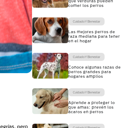
qué verduras pueden
comer los perros
Cuidado Y Bienestar
Las mejores perros de
raza mediana para tener
en el hogar
Cuidado Y Bienestar
Conoce algunas razas de
perros grandes para
hogares amplios
Cuidado Y Bienestar
Aprende a proteger lo
que amas: prevén los
ácaros en perros
egrías, pero
Cuidado Y Bienestar