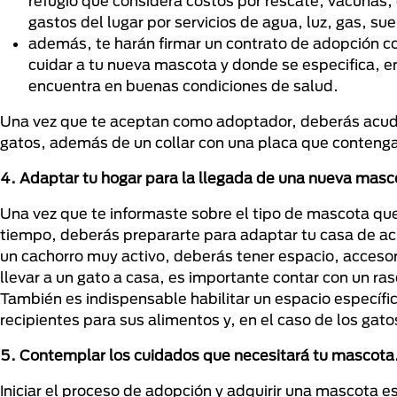
refugio que considera costos por rescate, vacunas
gastos del lugar por servicios de agua, luz, gas, sue
además, te harán firmar un contrato de adopción co
cuidar a tu nueva mascota y donde se especifica, en
encuentra en buenas condiciones de salud.
Una vez que te aceptan como adoptador, deberás acudir
gatos, además de un collar con una placa que conteng
4. Adaptar tu hogar para la llegada de una nueva masc
Una vez que te informaste sobre el tipo de mascota que 
tiempo, deberás prepararte para adaptar tu casa de acu
un cachorro muy activo, deberás tener espacio, accesor
llevar a un gato a casa, es importante contar con un ra
También es indispensable habilitar un espacio especí
recipientes para sus alimentos y, en el caso de los gat
5. Contemplar los cuidados que necesitará tu mascota
Iniciar el proceso de adopción y adquirir una mascota 