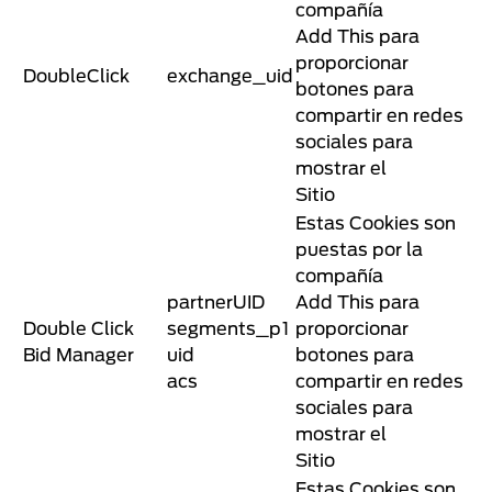
compañía
Add This para
proporcionar
DoubleClick
exchange_uid
botones para
compartir en redes
sociales para
mostrar el
Sitio
Estas Cookies son
puestas por la
compañía
partnerUID
Add This para
Double Click
segments_p1
proporcionar
Bid Manager
uid
botones para
acs
compartir en redes
sociales para
mostrar el
Sitio
Estas Cookies son