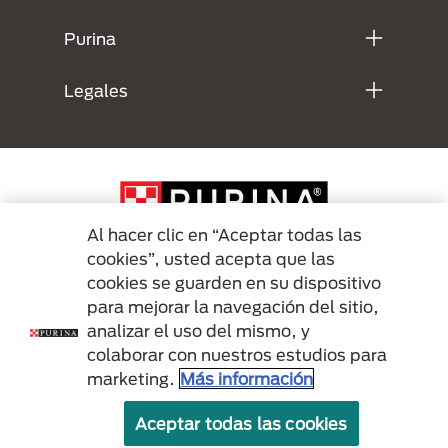
Purina
Legales
Al hacer clic en “Aceptar todas las
cookies”, usted acepta que las
cookies se guarden en su dispositivo
Menu Footer Secundario Purina
para mejorar la navegación del sitio,
analizar el uso del mismo, y
colaborar con nuestros estudios para
All Nestlé Purina trademarks owned by Société des Produits Nestlé S.A.,
marketing.
Más información
Vevey, Switzerland or are used with permission.
Aceptar todas las cookies
Términos y condiciones
Politicas de privacidad