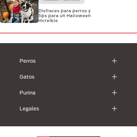
Disfraces para perros y
tips para un Halloween
increíble
Menú Footer Purina
Perros
Gatos
Purina
Legales