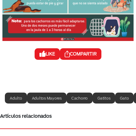
LIKE
COMPARTIR
Adulto
Adultos Mayores
Cachorro
Gatitos
Gato
Artículos relacionados