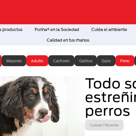
s productos
Purina® en la Sociedad
Cuida el ambiente
Calidad en tus manos
Mayores
Adulto
Cachorro
Gatitos
Gato
Perro
Todo s
estreñ
perros
Cuidado Y Bienestar