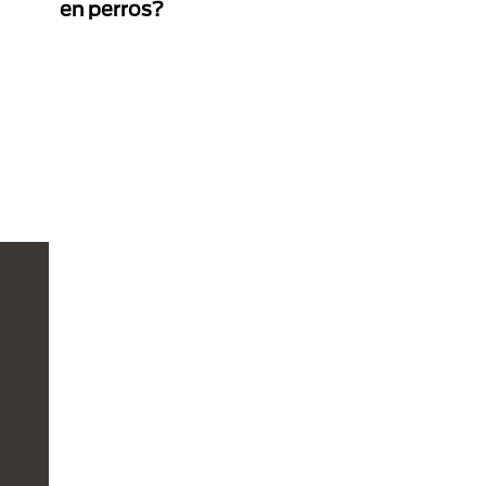
en perros?
na