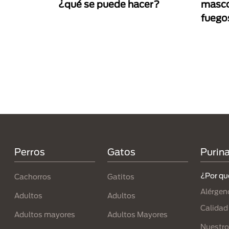
¿qué se puede hacer?
masco
fuegos
Paginación
Menú Footer Purina
Perros
Gatos
Purin
¿Por qu
Cachorros
Gatitos
Alérgen
Adultos
Adultos
Calidad
Adultos mayores
Adultos Mayores
Nuestro