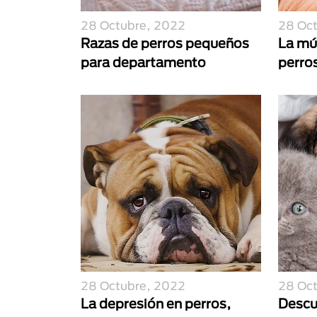
28 Octubre, 2022
28 Oc
Razas de perros pequeños
La mú
para departamento
perros
28 Octubre, 2022
28 Oc
La depresión en perros,
Descu