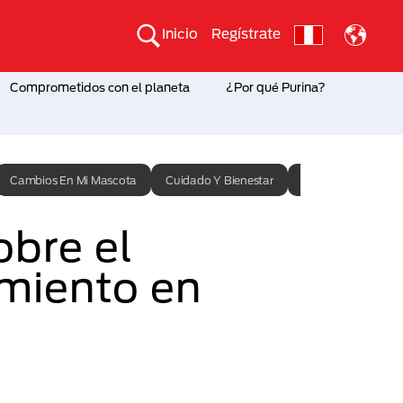
Inicio
Regístrate
Comprometidos con el planeta
¿Por qué Purina?
Cambios En Mi Mascota
Cuidado Y Bienestar
Entrenamiento
obre el
imiento en