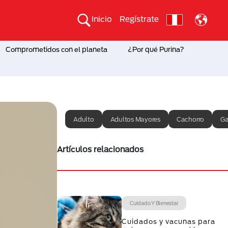
Inicio
Regístrate
Comprometidos con el planeta
¿Por qué Purina?
Adulto
Adultos Mayores
Cachorro
Ga
Artículos relacionados
Cuidado Y Bienestar
Cuidados y vacunas para