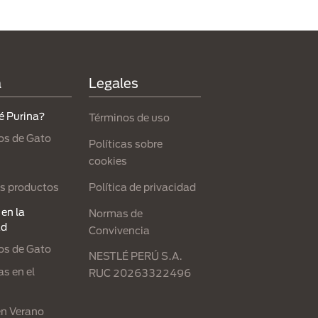
a
Legales
é Purina?
Términos de uso
os de Gato
Políticas sobre
cookies
Política de privacidad
s productos
en la
Normas de
ad
Convivencia
os de Gato
NESTLÉ PERÚ S.A.
s en el
RUC 20263322496
en Verano