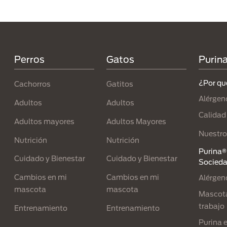
Menú Footer Purina
Perros
Gatos
Purin
¿Por qu
Cachorros
Gatitos
Alérgen
Adultos
Adultos
Calidad
Adultos mayores
Adultos Mayores
Nuestro
Nutrición
Nutrición
Purina® 
Cuidado y Bienestar
Cuidado y Bienestar
Socied
Cambios en mi
Cambios en mi
Alérgen
mascota
mascota
Mascota
trabajo
Entrenamiento
Entrenamiento
Purina 