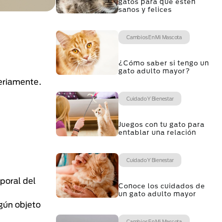
gatos para que estén
sanos y felices
Cambios En Mi Mascota
¿Cómo saber si tengo un
gato adulto mayor?
seriamente.
Cuidado Y Bienestar
Juegos con tu gato para
entablar una relación
Cuidado Y Bienestar
poral del
Conoce los cuidados de
un gato adulto mayor
gún objeto
Cambios En Mi Mascota