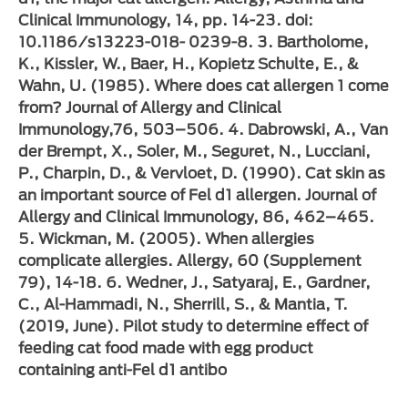
Clinical Immunology, 14, pp. 14-23. doi:
10.1186/s13223-018- 0239-8. 3. Bartholome,
K., Kissler, W., Baer, H., Kopietz Schulte, E., &
Wahn, U. (1985). Where does cat allergen 1 come
from? Journal of Allergy and Clinical
Immunology,76, 503–506. 4. Dabrowski, A., Van
der Brempt, X., Soler, M., Seguret, N., Lucciani,
P., Charpin, D., & Vervloet, D. (1990). Cat skin as
an important source of Fel d1 allergen. Journal of
Allergy and Clinical Immunology, 86, 462–465.
5. Wickman, M. (2005). When allergies
complicate allergies. Allergy, 60 (Supplement
79), 14-18. 6. Wedner, J., Satyaraj, E., Gardner,
C., Al-Hammadi, N., Sherrill, S., & Mantia, T.
(2019, June). Pilot study to determine effect of
feeding cat food made with egg product
containing anti-Fel d1 antibo